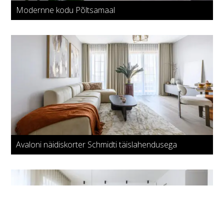
Modernne kodu Põltsamaal
Avaloni näidiskorter Schmidti täislahendusega