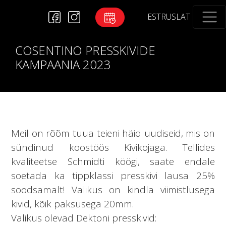
EST
RUS
LAT
COSENTINO PRESSKIVIDE
KAMPAANIA 2023
Meil on rõõm tuua teieni häid uudiseid, mis on
sündinud koostöös Kivikojaga. Tellides
kvaliteetse Schmidti köögi, saate endale
soetada ka tippklassi presskivi lausa 25%
soodsamalt! Valikus on kindla viimistlusega
kivid, kõik paksusega 20mm.
Valikus olevad Dektoni presskivid: