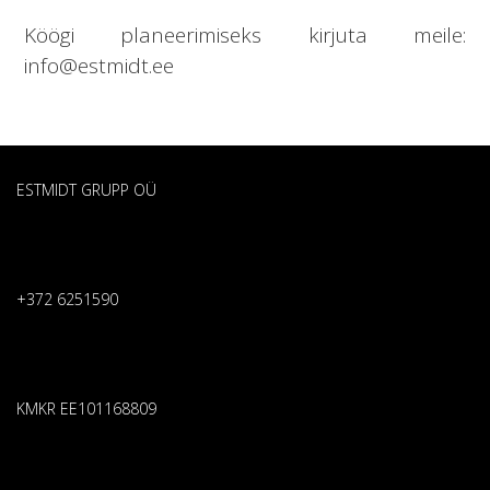
Köögi planeerimiseks kirjuta meile:
info@estmidt.ee
ESTMIDT GRUPP OÜ
+372 6251590
KMKR EE101168809