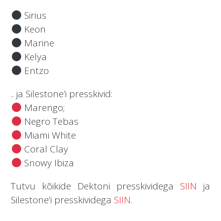
Sirius
Keon
Marine
Kelya
Entzo
.. ja Silestone’i presskivid:
Marengo;
Negro Tebas
Miami White
Coral Clay
Snowy Ibiza
Tutvu kõikide Dektoni presskividega
SIIN
ja
Silestone’i presskividega
SIIN
.