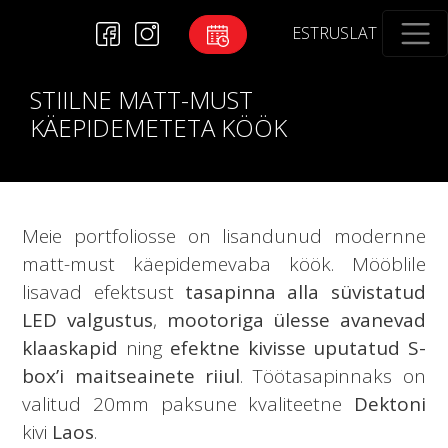
EST
RUS
LAT
STIILNE MATT-MUST
KÄEPIDEMETETA KÖÖK
Meie portfoliosse on lisandunud modernne
matt-must käepidemevaba köök. Mööblile
lisavad efektsust
tasapinna alla süvistatud
LED valgustus
,
mootoriga ülesse avanevad
klaaskapid
ning
efektne kivisse uputatud S-
box’i maitseainete riiul
. Töötasapinnaks on
valitud 20mm paksune kvaliteetne
Dektoni
kivi
Laos
.