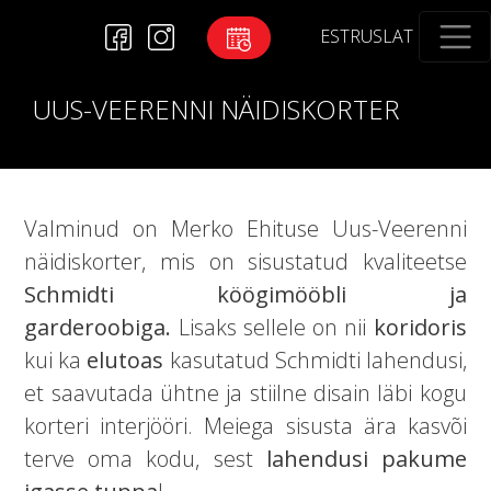
EST
RUS
LAT
UUS-VEERENNI NÄIDISKORTER
Valminud on Merko Ehituse Uus-Veerenni
näidiskorter, mis on sisustatud kvaliteetse
Schmidti köögimööbli ja
garderoobiga.
Lisaks sellele on nii
koridoris
kui ka
elutoas
kasutatud Schmidti lahendusi,
et saavutada ühtne ja stiilne disain läbi kogu
korteri interjööri. Meiega sisusta ära kasvõi
terve oma kodu, sest
lahendusi pakume