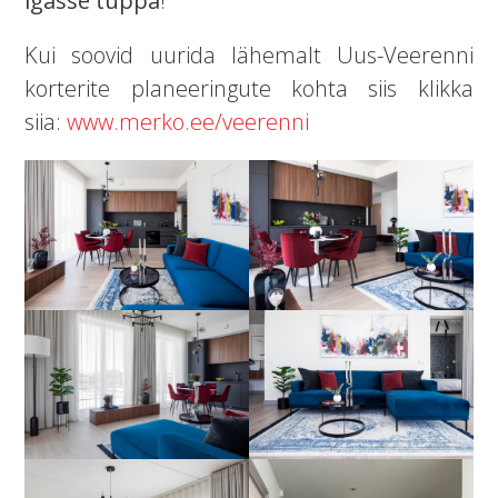
igasse tuppa
!
Kui soovid uurida lähemalt Uus-Veerenni
korterite planeeringute kohta siis klikka
siia:
www.merko.ee/veerenni