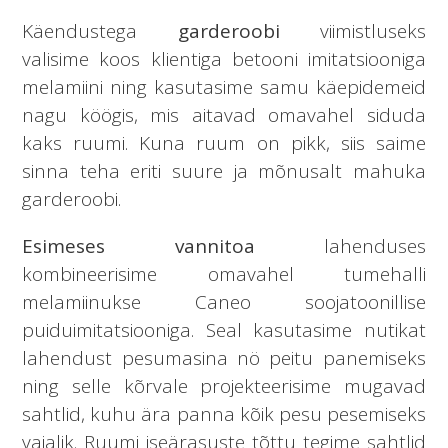
Käendustega
garderoobi
viimistluseks
valisime koos klientiga betooni imitatsiooniga
melamiini ning kasutasime samu käepidemeid
nagu köögis, mis aitavad omavahel siduda
kaks ruumi. Kuna ruum on pikk, siis saime
sinna teha eriti suure ja mõnusalt mahuka
garderoobi.
Esimeses vannitoa
lahenduses
kombineerisime omavahel tumehalli
melamiinukse Caneo soojatoonillise
puiduimitatsiooniga. Seal kasutasime nutikat
lahendust pesumasina nö peitu panemiseks
ning selle kõrvale projekteerisime mugavad
sahtlid, kuhu ära panna kõik pesu pesemiseks
vajalik. Ruumi iseärasuste tõttu tegime sahtlid