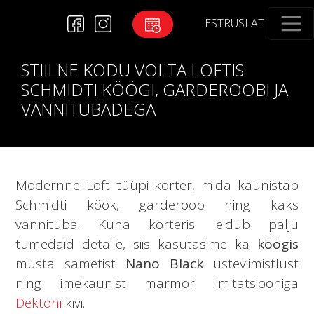
EST
RUS
LAT
STIILNE KODU VOLTA LOFTIS
SCHMIDTI KÖÖGI, GARDEROOBI JA
VANNITUBADEGA
Modernne Loft tüüpi korter, mida kaunistab
Schmidti köök, garderoob ning kaks
vannituba. Kuna korteris leidub palju
tumedaid detaile, siis kasutasime ka
köögis
musta sametist
Nano Black
usteviimistlust
ning imekaunist marmori imitatsiooniga
Dektoni
kivi.